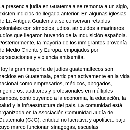
La presencia judía en Guatemala se remonta a un siglo, 
existen indicios de llegada anterior. En algunas iglesias 
de La Antigua Guatemala se conservan retablos 
coloniales con símbolos judíos, atribuidos a marineros 
judíos que llegaron huyendo de la Inquisición española. 
Posteriormente, la mayoría de los inmigrantes provenía 
de Medio Oriente y Europa, empujados por 
persecuciones y violencia antisemita.
Hoy la gran mayoría de judios guatemaltecos son 
nacidos en Guatemala, participan activamente en la vida 
nacional como empresarios, médicos, abogados, 
ingenieros, auditores y profesionales en múltiples 
campos, contribuyendo a la economía, la educación, la 
salud y la infraestructura del país. La comunidad está 
organizada en la Asociación Comunidad Judía de 
Guatemala (CJG), entidad no lucrativa y apolítica, bajo 
cuyo marco funcionan sinagogas, escuelas 