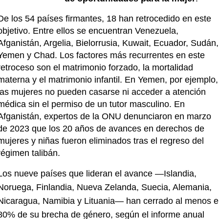
De los 54 países firmantes, 18 han retrocedido en este 
objetivo. Entre ellos se encuentran Venezuela, 
Afganistán, Argelia, Bielorrusia, Kuwait, Ecuador, Sudán, 
Yemen y Chad. Los factores más recurrentes en este 
retroceso son el matrimonio forzado, la mortalidad 
materna y el matrimonio infantil. En Yemen, por ejemplo, 
las mujeres no pueden casarse ni acceder a atención 
médica sin el permiso de un tutor masculino. En 
Afganistán, expertos de la ONU denunciaron en marzo 
de 2023 que los 20 años de avances en derechos de 
mujeres y niñas fueron eliminados tras el regreso del 
régimen talibán.
Los nueve países que lideran el avance —Islandia, 
Noruega, Finlandia, Nueva Zelanda, Suecia, Alemania, 
Nicaragua, Namibia y Lituania— han cerrado al menos el
80% de su brecha de género, según el informe anual 