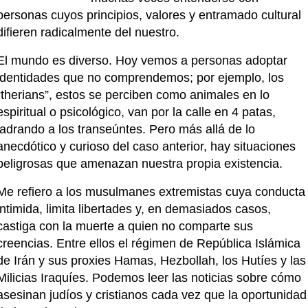
personas cuyos principios, valores y entramado cultural 
difieren radicalmente del nuestro.
El mundo es diverso. Hoy vemos a personas adoptar 
identidades que no comprendemos; por ejemplo, los 
“therians”, estos se perciben como animales en lo 
espiritual o psicológico, van por la calle en 4 patas, 
ladrando a los transeúntes. Pero más allá de lo 
anecdótico y curioso del caso anterior, hay situaciones 
peligrosas que amenazan nuestra propia existencia.
Me refiero a los musulmanes extremistas cuya conducta 
intimida, limita libertades y, en demasiados casos, 
castiga con la muerte a quien no comparte sus 
creencias. Entre ellos el régimen de República Islámica 
de Irán y sus proxies Hamas, Hezbollah, los Hutíes y las 
Milicias Iraquíes. Podemos leer las noticias sobre cómo 
asesinan judíos y cristianos cada vez que la oportunidad 