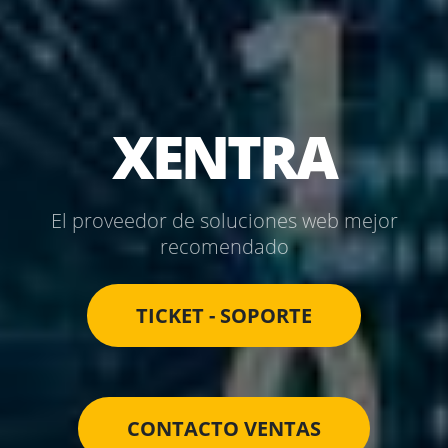
X
E
N
T
R
El proveedor de soluciones web mejor
recomendado
TICKET - SOPORTE
CONTACTO VENTAS