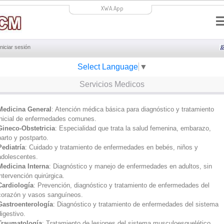
XWA.App
Iniciar sesión
Select Language
▼
Servicios Medicos
Medicina General
: Atención médica básica para diagnóstico y tratamiento
inicial de enfermedades comunes.
Gineco-Obstetricia
: Especialidad que trata la salud femenina, embarazo,
parto y postparto.
Pediatría
: Cuidado y tratamiento de enfermedades en bebés, niños y
adolescentes.
Medicina Interna
: Diagnóstico y manejo de enfermedades en adultos, sin
intervención quirúrgica.
Cardiología
: Prevención, diagnóstico y tratamiento de enfermedades del
corazón y vasos sanguíneos.
Gastroenterología
: Diagnóstico y tratamiento de enfermedades del sistema
digestivo.
Traumatología
: Tratamiento de lesiones del sistema musculoesquelético