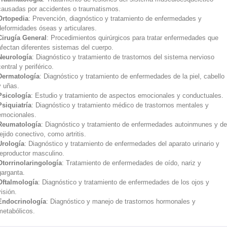
causadas por accidentes o traumatismos.
Ortopedia
: Prevención, diagnóstico y tratamiento de enfermedades y
deformidades óseas y articulares.
Cirugía General
: Procedimientos quirúrgicos para tratar enfermedades que
afectan diferentes sistemas del cuerpo.
Neurología
: Diagnóstico y tratamiento de trastornos del sistema nervioso
central y periférico.
Dermatología
: Diagnóstico y tratamiento de enfermedades de la piel, cabello
y uñas.
Psicología
: Estudio y tratamiento de aspectos emocionales y conductuales.
Psiquiatría
: Diagnóstico y tratamiento médico de trastornos mentales y
emocionales.
Reumatología
: Diagnóstico y tratamiento de enfermedades autoinmunes y de
tejido conectivo, como artritis.
Urología
: Diagnóstico y tratamiento de enfermedades del aparato urinario y
reproductor masculino.
Otorrinolaringología
: Tratamiento de enfermedades de oído, nariz y
garganta.
Oftalmología
: Diagnóstico y tratamiento de enfermedades de los ojos y
visión.
Endocrinología
: Diagnóstico y manejo de trastornos hormonales y
metabólicos.