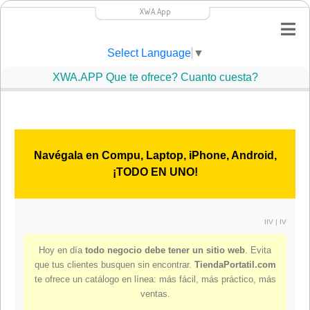
XWA.App
Select Language
▼
XWA.APP Que te ofrece? Cuanto cuesta?
Navégala en Compu, Laptop, iPhone, Android,
¡TODO EN UNO!
IIV
|
IV
Hoy en día
todo negocio debe tener un sitio web
. Evita
que tus clientes busquen sin encontrar.
TiendaPortatil.com
te ofrece un catálogo en línea: más fácil, más práctico, más
ventas.