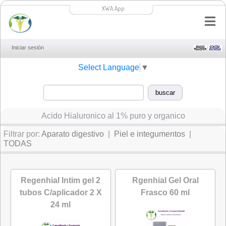
XWA.App
Iniciar sesión
Select Language
▼
Acido Hialuronico al 1% puro y organico
Filtrar por:
Aparato digestivo
|
Piel e integumentos
|
TODAS
Regenhial Intim gel 2
Rgenhial Gel Oral
tubos C/aplicador 2 X
Frasco 60 ml
24 ml