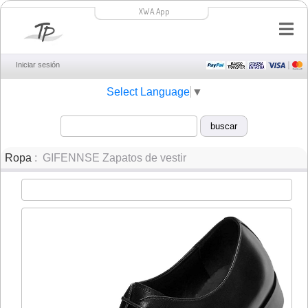
XWA.App
Iniciar sesión
Select Language
▼
Ropa
: GIFENNSE Zapatos de vestir