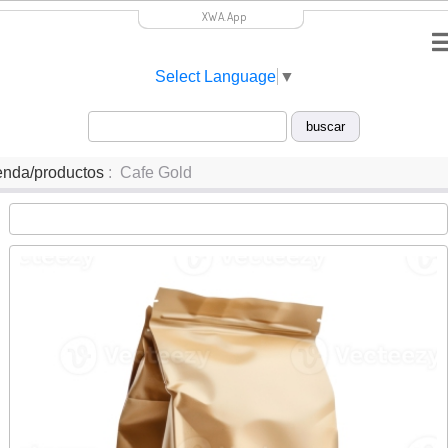
XWA.App
Select Language
▼
enda/productos
: Cafe Gold