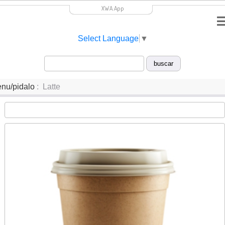
XWA.App
Select Language
▼
nu/pidalo
: Latte