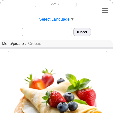
XWA.App
Select Language
▼
Menu/pidalo
: Crepas