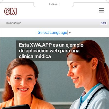
XWA.App
Iniciar sesión
Select Language
▼